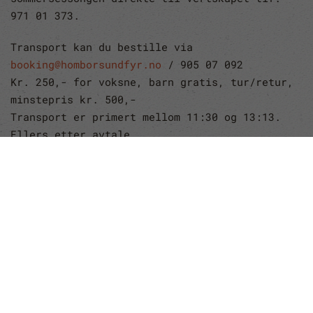
971 01 373.
Transport kan du bestille via
booking@homborsundfyr.no
/ 905 07 092
Kr. 250,- for voksne, barn gratis, tur/retur,
minstepris kr. 500,-
Transport er primert mellom 11:30 og 13:13.
Ellers etter avtale.
Forsinket oppmøte i forhold til avtalt tid
belastes med kr. 500,- pr. påbegynt time.
Resten av året
kan fyret leies og man får da
disponere fyret alene. Skal noe feires,
familie/kjærlihetsferie, team-buiding eller
tid alene i havgapet – Homborsund fyr er
stedet. Booking for kommende år starter 1.
januar.