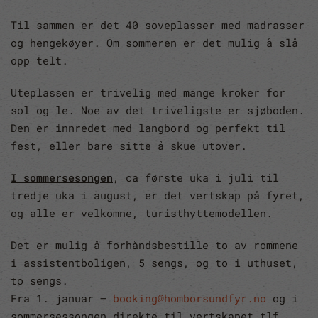
Til sammen er det 40 soveplasser med madrasser
og hengekøyer. Om sommeren er det mulig å slå
opp telt.
Uteplassen er trivelig med mange kroker for
sol og le. Noe av det triveligste er sjøboden.
Den er innredet med langbord og perfekt til
fest, eller bare sitte å skue utover.
I sommersesongen
, ca første uka i juli til
tredje uka i august, er det vertskap på fyret,
og alle er velkomne, turisthyttemodellen.
Det er mulig å forhåndsbestille to av rommene
i assistentboligen, 5 sengs, og to i uthuset,
to sengs.
Fra 1. januar –
booking@homborsundfyr.no
og i
sommersessongen direkte til vertskapet tlf.