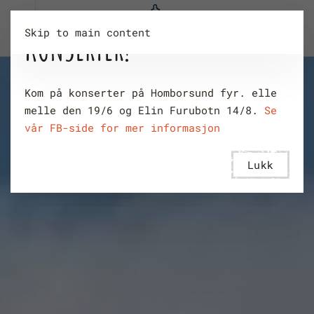
Skip to main content
KONSERTER!
Kom på konserter på Homborsund fyr. elle
melle den 19/6 og Elin Furubotn 14/8.
Se
vår FB-side for mer informasjon
Lukk