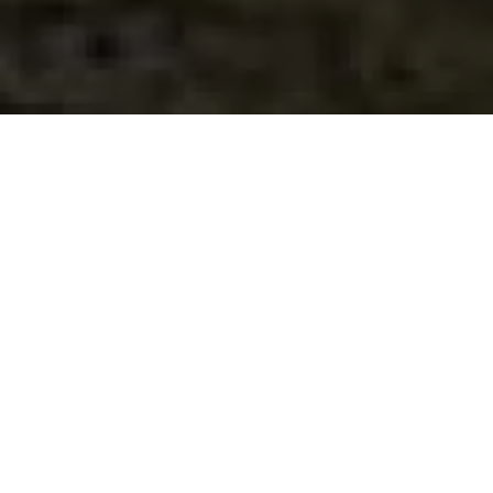
VELKOMMEN TIL
HOMBORSUND
FYRSTASJON
OG HOMBORSUND FYRS
VENNER.
DU KAN BO PÅ HOMBORSUND FYR!
I sommersessongen, ca 1. juli til tredje helg